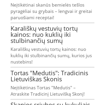
Neįtikėtinai skanūs bemielės tešlos
pyragėliai su grybais – lengvai ir greitai
paruošiami receptai!
Karališkų vestuvių tortų
kainos: nuo kuklių iki
stulbinančių sumų
Karališkų vestuvių tortų kainos: nuo
kuklių iki stulbinančių sumų, kurios jus
nustebins!
Tortas "Medutis": Tradicinis
Lietuviškas Skonis
Neįtikėtinas Tortas "Medutis" –
Atraskite Tradicinį Lietuvišką Skonį!
Skanios sriubos su kukuliais