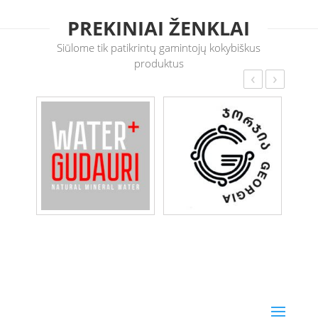
PREKINIAI ŽENKLAI
Siūlome tik patikrintų gamintojų kokybiškus
produktus
‹
›