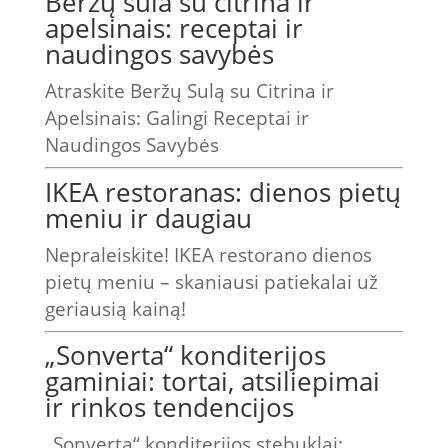
Beržų sula su citrina ir
apelsinais: receptai ir
naudingos savybės
Atraskite Beržų Sulą su Citrina ir
Apelsinais: Galingi Receptai ir
Naudingos Savybės
IKEA restoranas: dienos pietų
meniu ir daugiau
Nepraleiskite! IKEA restorano dienos
pietų meniu – skaniausi patiekalai už
geriausią kainą!
„Sonverta“ konditerijos
gaminiai: tortai, atsiliepimai
ir rinkos tendencijos
„Sonverta“ konditerijos stebuklai: