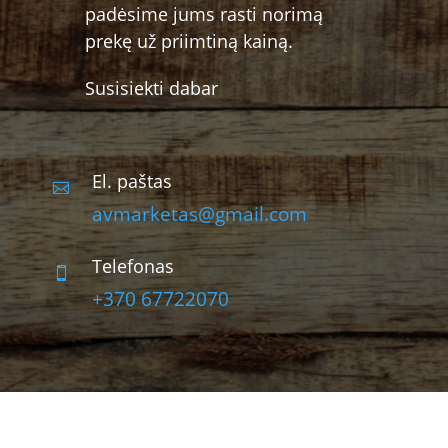
padėsime jums rasti norimą
prekę už priimtiną kainą.
Susisiekti dabar
El. paštas

avmarketas@gmail.com
Telefonas

+370 67722070