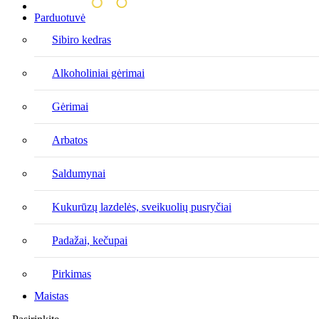
Parduotuvė
Sibiro kedras
Alkoholiniai gėrimai
Gėrimai
Arbatos
Saldumynai
Kukurūzų lazdelės, sveikuolių pusryčiai
Padažai, kečupai
Pirkimas
Maistas