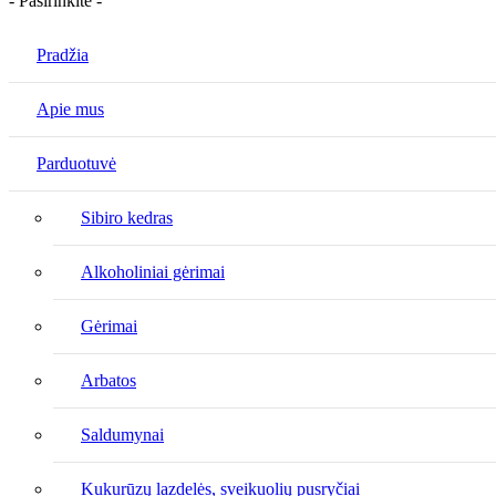
- Pasirinkite -
Pradžia
Apie mus
Parduotuvė
Sibiro kedras
Alkoholiniai gėrimai
Gėrimai
Arbatos
Saldumynai
Kukurūzų lazdelės, sveikuolių pusryčiai