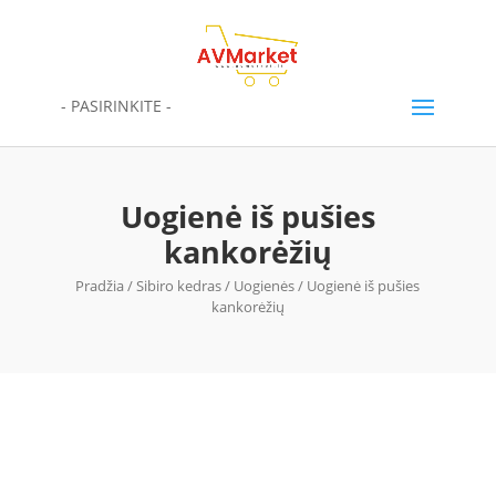
- PASIRINKITE -
Uogienė iš pušies
kankorėžių
Pradžia
/
Sibiro kedras
/
Uogienės
/ Uogienė iš pušies
kankorėžių