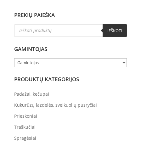
PREKIŲ PAIEŠKA
Products
IEŠKOTI
search
GAMINTOJAS
PRODUKTŲ KATEGORIJOS
Padažai, kečupai
Kukurūzų lazdelės, sveikuolių pusryčiai
Prieskoniai
Traškučiai
Spragėsiai