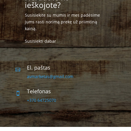
ieškojote?
Susisiekite su mumis ir mes padėsime
jums rasti norimą prekę už priimtiną
kainą.
Susisiekti dabar
El. paštas

avmarketas@gmail.com
Telefonas

+370 64725070