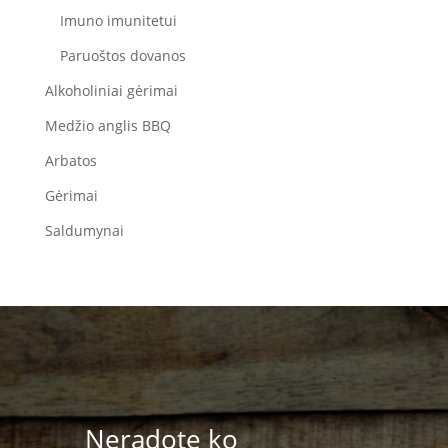
Imuno imunitetui
Paruoštos dovanos
Alkoholiniai gėrimai
Medžio anglis BBQ
Arbatos
Gėrimai
Saldumynai
Neradote ko