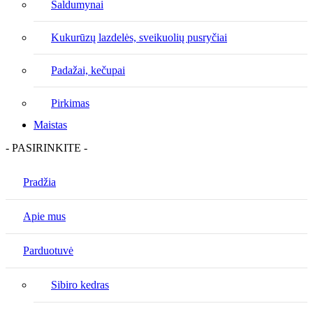
Saldumynai
Kukurūzų lazdelės, sveikuolių pusryčiai
Padažai, kečupai
Pirkimas
Maistas
- PASIRINKITE -
Pradžia
Apie mus
Parduotuvė
Sibiro kedras