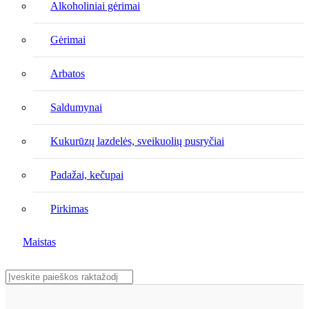
Alkoholiniai gėrimai
Gėrimai
Arbatos
Saldumynai
Kukurūzų lazdelės, sveikuolių pusryčiai
Padažai, kečupai
Pirkimas
Maistas