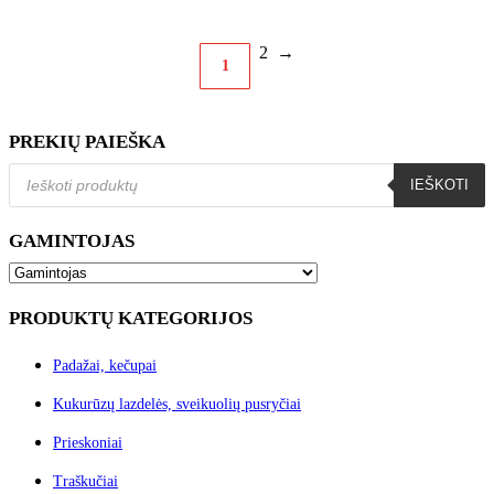
2
→
1
PREKIŲ PAIEŠKA
Products
IEŠKOTI
search
GAMINTOJAS
PRODUKTŲ KATEGORIJOS
Padažai, kečupai
Kukurūzų lazdelės, sveikuolių pusryčiai
Prieskoniai
Traškučiai