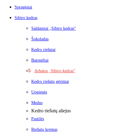
Spragėsiai
Sibiro kedras
Saldainiai „Sibiro kedras“
Šokoladas
Kedro riešutai
Batonėliai
Arbatos „Sibiro kedras“
Kedro riešutų gėrimai
Uogienės
Medus
Kedro riešutų aliejus
Pastilės
Riešutų kremas