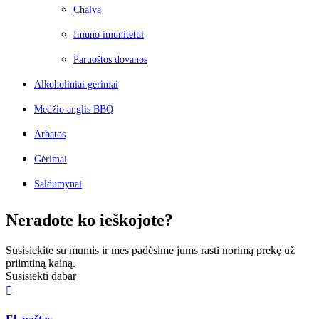
Chalva
Imuno imunitetui
Paruoštos dovanos
Alkoholiniai gėrimai
Medžio anglis BBQ
Arbatos
Gėrimai
Saldumynai
Neradote ko ieškojote?
Susisiekite su mumis ir mes padėsime jums rasti norimą prekę už
priimtiną kainą.
Susisiekti dabar
