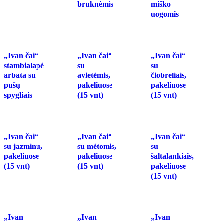
bruknėmis
miško
uogomis
„Ivan čai“
„Ivan čai“
„Ivan čai“
stambialapė
su
su
arbata su
avietėmis,
čiobreliais,
pušų
pakeliuose
pakeliuose
spygliais
(15 vnt)
(15 vnt)
„Ivan čai“
„Ivan čai“
„Ivan čai“
su jazminu,
su mėtomis,
su
pakeliuose
pakeliuose
šaltalankiais,
(15 vnt)
(15 vnt)
pakeliuose
(15 vnt)
„Ivan
„Ivan
„Ivan