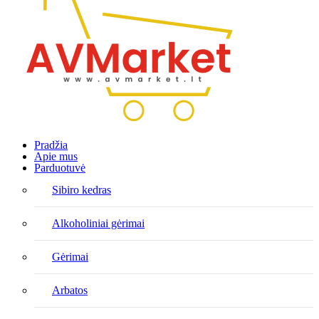
Pradžia
Apie mus
Parduotuvė
Sibiro kedras
Alkoholiniai gėrimai
Gėrimai
Arbatos