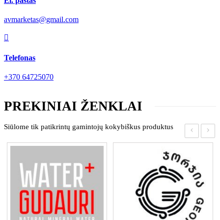
El. paštas
avmarketas@gmail.com

Telefonas
+370 64725070
PREKINIAI ŽENKLAI
Siūlome tik patikrintų gamintojų kokybiškus produktus
‹
›