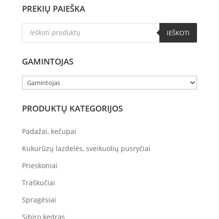
PREKIŲ PAIEŠKA
Products
IEŠKOTI
search
GAMINTOJAS
PRODUKTŲ KATEGORIJOS
Padažai, kečupai
Kukurūzų lazdelės, sveikuolių pusryčiai
Prieskoniai
Traškučiai
Spragėsiai
Sibiro kedras