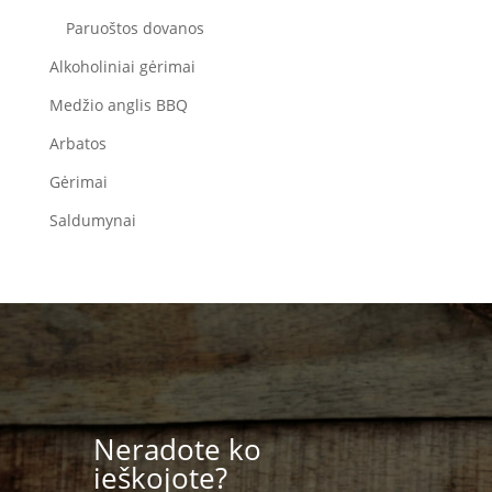
Paruoštos dovanos
Alkoholiniai gėrimai
Medžio anglis BBQ
Arbatos
Gėrimai
Saldumynai
Neradote ko
ieškojote?