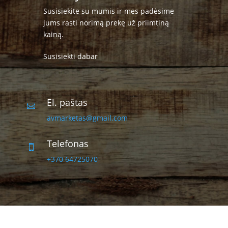
Susisiekite su mumis ir mes padėsime
jums rasti norimą prekę už priimtiną
kainą.
Susisiekti dabar
El. paštas

avmarketas@gmail.com
Telefonas

+370 64725070