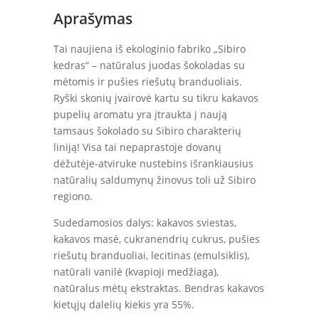
Aprašymas
Tai naujiena iš ekologinio fabriko „Sibiro
kedras“ – natūralus juodas šokoladas su
mėtomis ir pušies riešutų branduoliais.
Ryški skonių įvairovė kartu su tikru kakavos
pupelių aromatu yra įtraukta į naują
tamsaus šokolado su Sibiro charakterių
liniją! Visa tai nepaprastoje dovanų
dėžutėje-atviruke nustebins išrankiausius
natūralių saldumynų žinovus toli už Sibiro
regiono.
Sudedamosios dalys: kakavos sviestas,
kakavos masė, cukranendrių cukrus, pušies
riešutų branduoliai, lecitinas (emulsiklis),
natūrali vanilė (kvapioji medžiaga),
natūralus mėtų ekstraktas. Bendras kakavos
kietųjų dalelių kiekis yra 55%.