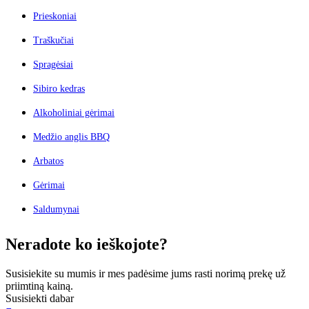
Prieskoniai
Traškučiai
Spragėsiai
Sibiro kedras
Alkoholiniai gėrimai
Medžio anglis BBQ
Arbatos
Gėrimai
Saldumynai
Neradote ko ieškojote?
Susisiekite su mumis ir mes padėsime jums rasti norimą prekę už
priimtiną kainą.
Susisiekti dabar