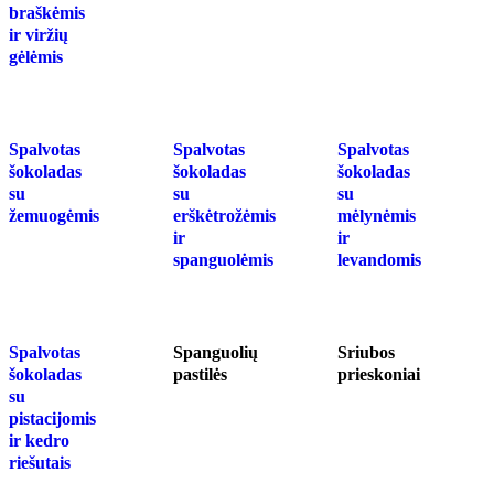
braškėmis
ir viržių
gėlėmis
Spalvotas
Spalvotas
Spalvotas
šokoladas
šokoladas
šokoladas
su
su
su
žemuogėmis
erškėtrožėmis
mėlynėmis
ir
ir
spanguolėmis
levandomis
Spalvotas
Spanguolių
Sriubos
šokoladas
pastilės
prieskoniai
su
pistacijomis
ir kedro
riešutais