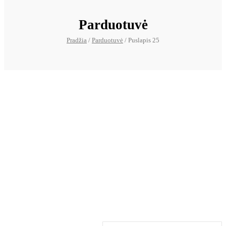
Parduotuvė
Pradžia
/
Parduotuvė
/ Puslapis 25