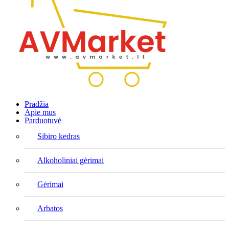
Pradžia
Apie mus
Parduotuvė
Sibiro kedras
Alkoholiniai gėrimai
Gėrimai
Arbatos