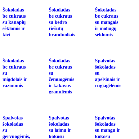
Šokoladas
Šokoladas
Šokoladas
be cukraus
be cukraus
be cukraus
su kanapių
su kedro
su mangais
sėklomis ir
riešutų
ir moliūgų
kivi
branduoliais
sėklomis
Šokoladas
Šokoladas
Spalvotas
be cukraus
be cukraus
šokoladas
su
su
su
migdolais ir
žemuogėmis
apelsinais ir
razinomis
ir kakavos
rugiagėlėmis
granulėmis
Spalvotas
Spalvotas
Spalvotas
šokoladas
šokoladas
šokoladas
su
su laimu ir
su mangu ir
gervuogėmis,
kokosu
kokosu