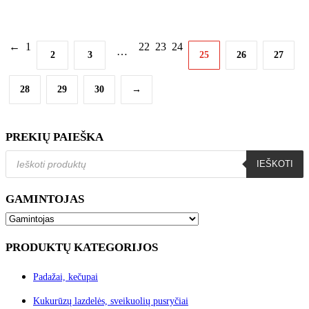
←
1
22
23
24
…
2
3
25
26
27
28
29
30
→
PREKIŲ PAIEŠKA
Products
IEŠKOTI
search
GAMINTOJAS
PRODUKTŲ KATEGORIJOS
Padažai, kečupai
Kukurūzų lazdelės, sveikuolių pusryčiai