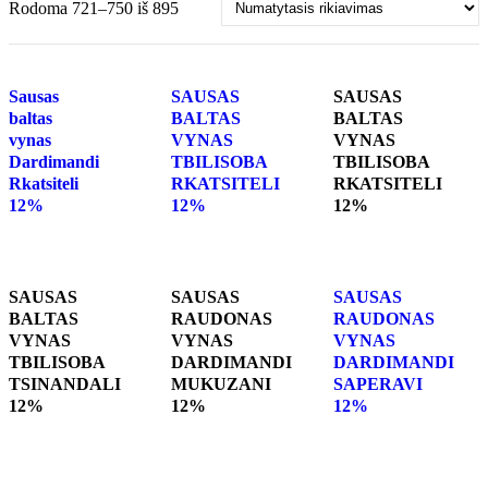
Rodoma 721–750 iš 895
Sausas
SAUSAS
SAUSAS
baltas
BALTAS
BALTAS
vynas
VYNAS
VYNAS
Dardimandi
TBILISOBA
TBILISOBA
Rkatsiteli
RKATSITELI
RKATSITELI
12%
12%
12%
SAUSAS
SAUSAS
SAUSAS
BALTAS
RAUDONAS
RAUDONAS
VYNAS
VYNAS
VYNAS
TBILISOBA
DARDIMANDI
DARDIMANDI
TSINANDALI
MUKUZANI
SAPERAVI
12%
12%
12%