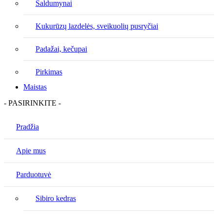
Saldumynai
Kukurūzų lazdelės, sveikuolių pusryčiai
Padažai, kečupai
Pirkimas
Maistas
- PASIRINKITE -
Pradžia
Apie mus
Parduotuvė
Sibiro kedras