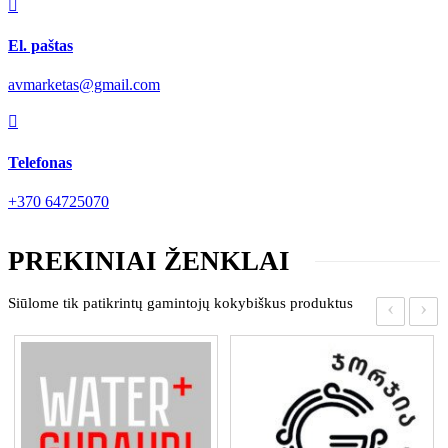

El. paštas
avmarketas@gmail.com

Telefonas
+370 64725070
PREKINIAI ŽENKLAI
Siūlome tik patikrintų gamintojų kokybiškus produktus
‹
›