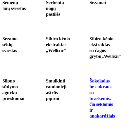
Sėmenų
Serbentų
Sezamai
linų sviestas
uogų
pastilės
Sezamo
Sibiro kėnio
Sibiro kėnio
sėklų
ekstraktas
ekstraktas
sviestas
„Wellixir“
su čagos
grybu„Wellixir“
Silpno
Smulkinti
Šokoladas
sūdymo
raudonieji
be cukraus
agurkų
aštrūs
su
prieskoniai
pipirai
braškėmis,
čia sėklomis
ir
anakardžiais