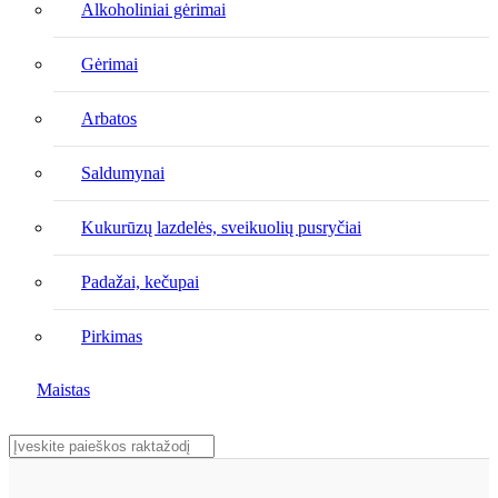
Alkoholiniai gėrimai
Gėrimai
Arbatos
Saldumynai
Kukurūzų lazdelės, sveikuolių pusryčiai
Padažai, kečupai
Pirkimas
Maistas