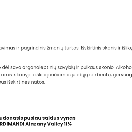
vimas ir pagrindinis žmonių turtas. Išskirtinis skonis ir i
dėl savo organoleptinių savybių ir puikaus skonio. Alkohol
tomis: skonyje aiškiai jaučiamas juodųjų serbentų, gervuogi
us išskirtinės natos.
udonasis pusiau saldus vynas
RDIMANDI Alazany Valley 11%