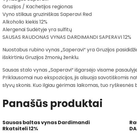
Gruzijos / Kachetijos regionas
Vyno stiliaus gruziniškas Saperavi Red
Alkoholio kiekis 12%
Alergenai Sudėtyje yra sulfitų
SAUSAS RAUDONAS VYNAS DARDIMANDI SAPERAVI 12%
Nuostabus rubino vynas „Saperavi“ yra Gruzijos pasididžia
išskirtiniu Gruzijos žmonių ženklu.
Sausas stalo vynas „Saperavi“ išgarsėjo visame pasaulyje 
Priklausomai nuo ekspozicijos, jis alsuoja savotiškomis na
slyvų skonis. Kuo ilgiau gėrimas laikomas, tuo ryškesnės b
Panašūs produktai
Sausas baltas vynas Dardimandi
Ra
Rkatsiteli 12%
DA