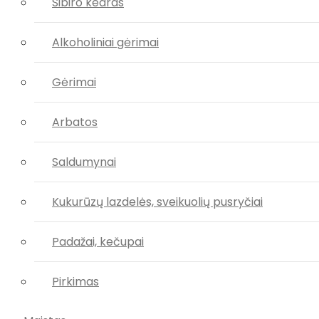
Sibiro kedras
Alkoholiniai gėrimai
Gėrimai
Arbatos
Saldumynai
Kukurūzų lazdelės, sveikuolių pusryčiai
Padažai, kečupai
Pirkimas