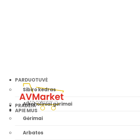
PARDUOTUVĖ
Sibiro kedras
Alkoholiniai gėrimai
PRADŽIA
APIE MUS
Gėrimai
Arbatos