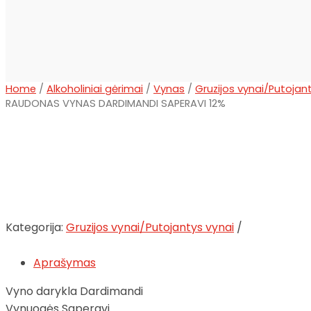
Home
/
Alkoholiniai gėrimai
/
Vynas
/
Gruzijos vynai/Putojan
RAUDONAS VYNAS DARDIMANDI SAPERAVI 12%
Kategorija:
Gruzijos vynai/Putojantys vynai
Aprašymas
Vyno darykla Dardimandi
Vynuogės Saperavi