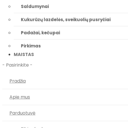
Saldumynai
Kukurūzų lazdelės, sveikuolių pusryčiai
Padažai, kečupai
Pirkimas
MAISTAS
- Pasirinkite -
Pradžia
Apie mus
Parduotuvė