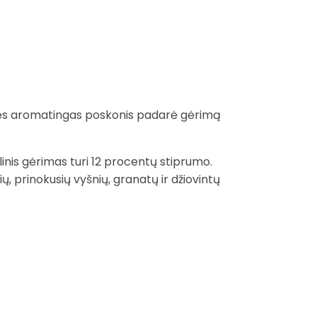
šlikęs aromatingas poskonis padarė gėrimą
inis gėrimas turi 12 procentų stiprumo.
ų, prinokusių vyšnių, granatų ir džiovintų