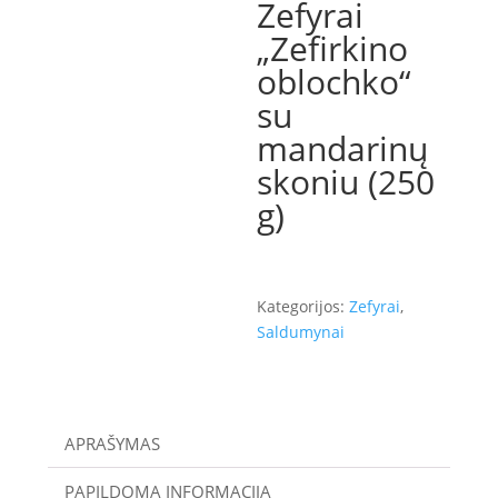
Zefyrai
„Zefirkino
oblochko“
su
mandarinų
skoniu (250
g)
Kategorijos:
Zefyrai
,
Saldumynai
APRAŠYMAS
PAPILDOMA INFORMACIJA