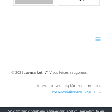
© 2021 „
avmarket.lt“
. Visos teisės saugomos.
Interneto svetainių kūrimas ir nuoma:
www.svetainesnemokamai.lt
.
Šioje svetainėje naudojami slapukai (angl. cookies). Naršydami toliau