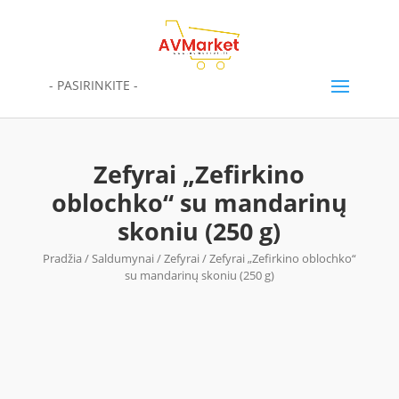
- PASIRINKITE -
Zefyrai „Zefirkino
oblochko“ su mandarinų
skoniu (250 g)
Pradžia
/
Saldumynai
/
Zefyrai
/ Zefyrai „Zefirkino oblochko“
su mandarinų skoniu (250 g)