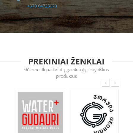
+370 64725070
PREKINIAI ŽENKLAI
Siūlome tik patikrintų gamintojų kokybiškus
produktus
‹
›