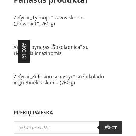
Zefyrai „Ty moj…“ kavos skonio
(„flowpack“, 260 g)
AKCIJA!
Vaflinis pyragas „Šokoladnica“ su
riešutais ir razinomis
Zefyrai „Zefirkino schastye“ su šokolado
ir grietinėlės skoniu (260 g)
PREKIŲ PAIEŠKA
Products
IEŠKOTI
search