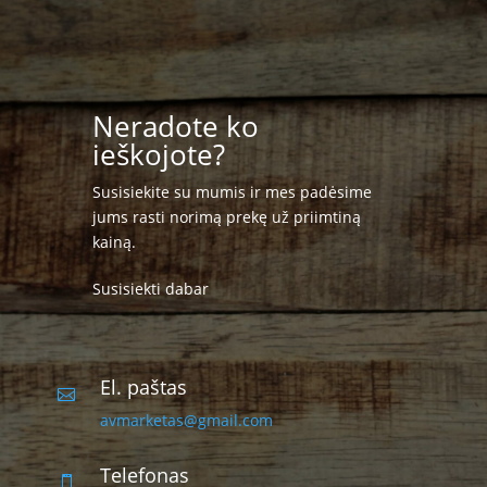
Neradote ko
ieškojote?
Susisiekite su mumis ir mes padėsime
jums rasti norimą prekę už priimtiną
kainą.
Susisiekti dabar
El. paštas

avmarketas@gmail.com
Telefonas
