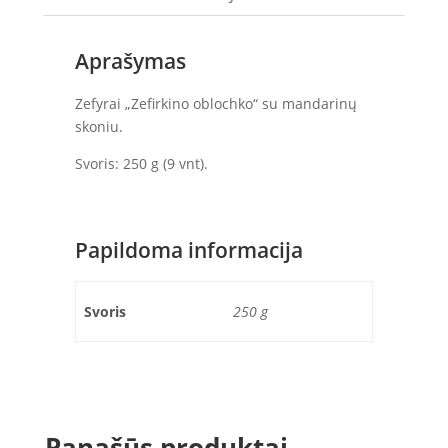
Aprašymas
Zefyrai „Zefirkino oblochko“ su mandarinų
skoniu.
Svoris: 250 g (9 vnt).
Papildoma informacija
Svoris
250 g
Panašūs produktai