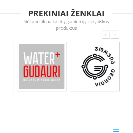
PREKINIAI ŽENKLAI
Siūlome tik patikrintų gamintojų kokybiškus
produktus
‹
›