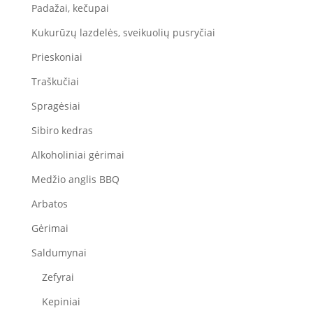
Padažai, kečupai
Kukurūzų lazdelės, sveikuolių pusryčiai
Prieskoniai
Traškučiai
Spragėsiai
Sibiro kedras
Alkoholiniai gėrimai
Medžio anglis BBQ
Arbatos
Gėrimai
Saldumynai
Zefyrai
Kepiniai