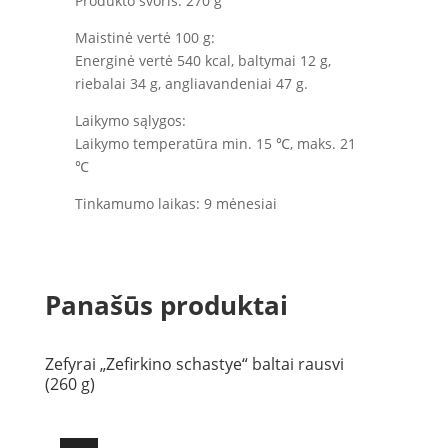
Produkto svoris: 270 g
Maistinė vertė 100 g:
Energinė vertė 540 kcal, baltymai 12 g,
riebalai 34 g, angliavandeniai 47 g.
Laikymo sąlygos:
Laikymo temperatūra min. 15 ℃, maks. 21
℃
Tinkamumo laikas: 9 mėnesiai
Panašūs produktai
Zefyrai „Zefirkino schastye“ baltai rausvi
(260 g)