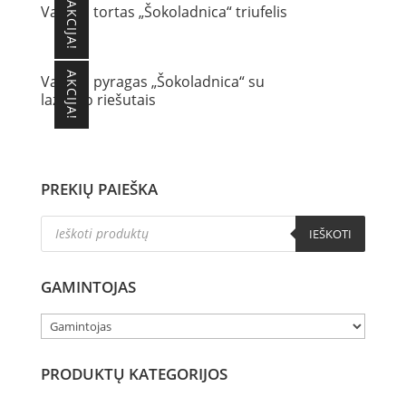
AKCIJA!
Vaflinis tortas „Šokoladnica“ triufelis
AKCIJA!
Vaflinis pyragas „Šokoladnica“ su
lazdyno riešutais
PREKIŲ PAIEŠKA
Products
IEŠKOTI
search
GAMINTOJAS
PRODUKTŲ KATEGORIJOS