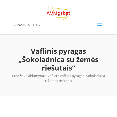
- PASIRINKITE -
Vaflinis pyragas
„Šokoladnica su žemės
riešutais“
Pradžia
/
Saldumynai
/
Vafliai
/ Vaflinis pyragas „Šokoladnica
su žemės riešutais“