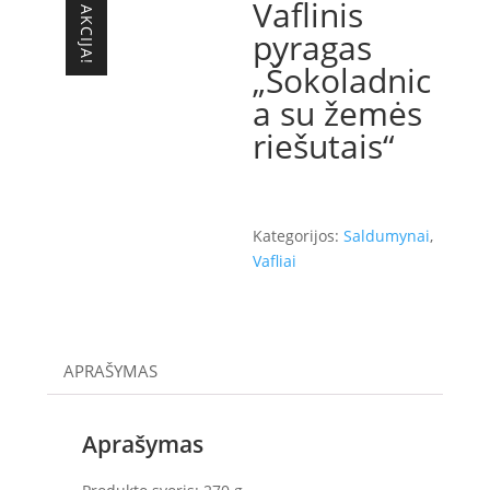
Vaflinis
AKCIJA!
pyragas
„Šokoladnic
a su žemės
riešutais“
Kategorijos:
Saldumynai
,
Vafliai
APRAŠYMAS
Aprašymas