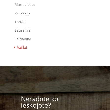
Marmeladas
Kruasanai
Tortai
Sausainiai
Saldainiai
Vafliai
Neradote ko
ieškojote?