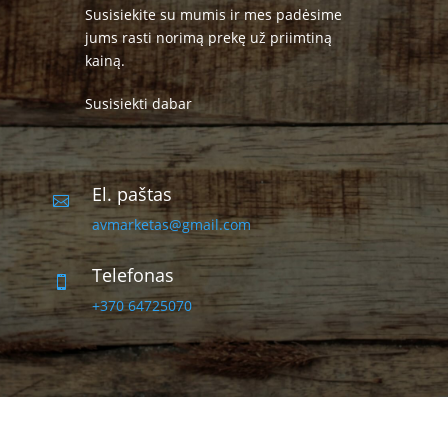
Susisiekite su mumis ir mes padėsime
jums rasti norimą prekę už priimtiną
kainą.
Susisiekti dabar
El. paštas

avmarketas@gmail.com
Telefonas

+370 64725070