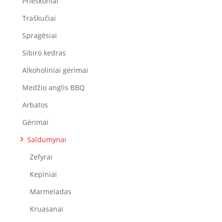
Prieskoniai
Traškučiai
Spragėsiai
Sibiro kedras
Alkoholiniai gėrimai
Medžio anglis BBQ
Arbatos
Gėrimai
Saldumynai
Zefyrai
Kepiniai
Marmeladas
Kruasanai