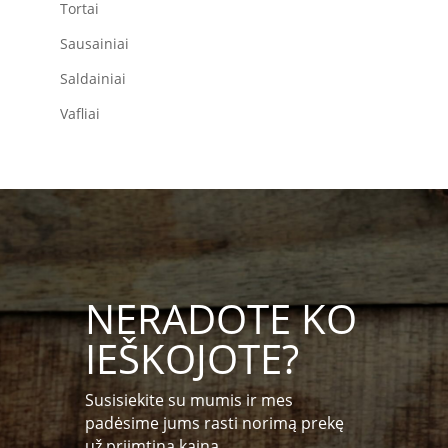
Tortai
Sausainiai
Saldainiai
Vafliai
NERADOTE KO
IEŠKOJOTE?
Susisiekite su mumis ir mes
padėsime jums rasti norimą prekę
už priimtiną kainą.