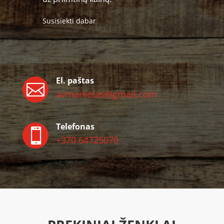
Susisiekti dabar
El. paštas

avmarketas@gmail.com
Telefonas

+370 64725070