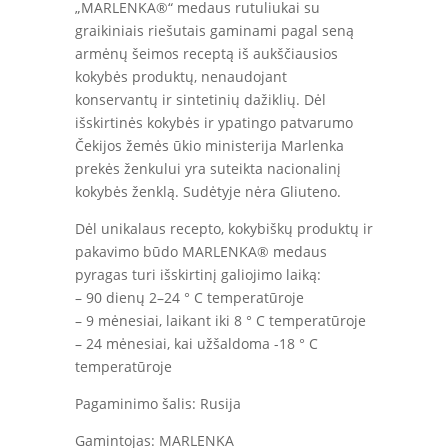
„MARLENKA®“ medaus rutuliukai su
graikiniais riešutais gaminami pagal seną
armėnų šeimos receptą iš aukščiausios
kokybės produktų, nenaudojant
konservantų ir sintetinių dažiklių. Dėl
išskirtinės kokybės ir ypatingo patvarumo
Čekijos žemės ūkio ministerija Marlenka
prekės ženkului yra suteikta nacionalinį
kokybės ženklą. Sudėtyje nėra Gliuteno.
Dėl unikalaus recepto, kokybiškų produktų ir
pakavimo būdo MARLENKA® medaus
pyragas turi išskirtinį galiojimo laiką:
– 90 dienų 2–24 ° C temperatūroje
– 9 mėnesiai, laikant iki 8 ° C temperatūroje
– 24 mėnesiai, kai užšaldoma -18 ° C
temperatūroje
Pagaminimo šalis: Rusija
Gamintojas: MARLENKA