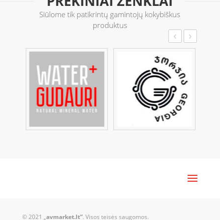
PREKINIAI ŽENKLAI
Siūlome tik patikrintų gamintojų kokybiškus
produktus
‹
›
© 2021 „
avmarket.lt“
. Visos teisės saugomos.