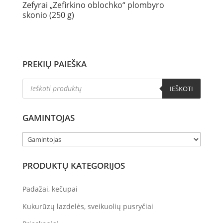
Zefyrai „Zefirkino oblochko“ plombyro
skonio (250 g)
PREKIŲ PAIEŠKA
Products
IEŠKOTI
search
GAMINTOJAS
PRODUKTŲ KATEGORIJOS
Padažai, kečupai
Kukurūzų lazdelės, sveikuolių pusryčiai