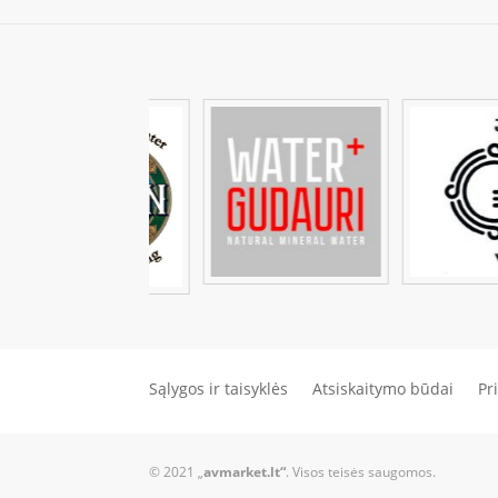
Sąlygos ir taisyklės
Atsiskaitymo būdai
Pr
© 2021 „
avmarket.lt“
. Visos teisės saugomos.