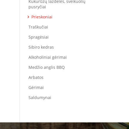
Kukurūzų lazdelės, sveikuolių
pusryčiai
Prieskoniai
Traškučiai
Spragėsiai
Sibiro kedras
Alkoholiniai gėrimai
Medžio anglis BBQ
Arbatos
Gėrimai
Saldumynai