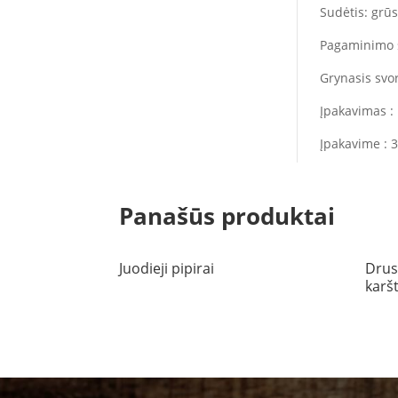
Sudėtis: grūst
Pagaminimo š
Grynasis svo
Įpakavimas :
Įpakavime : 3
Panašūs produktai
Juodieji pipirai
Drus
karš