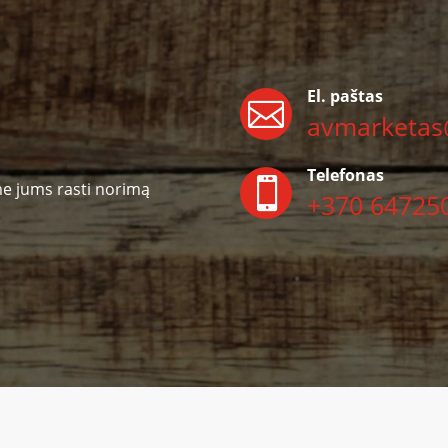
El. paštas

avmarketas
Telefonas

me jums rasti norimą
+370 64725