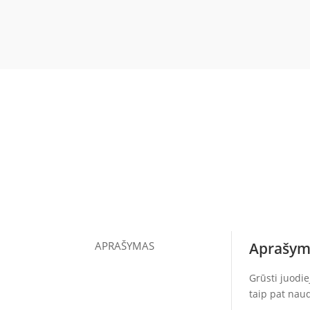
APRAŠYMAS
Aprašym
Grūsti juodiej
taip pat nau