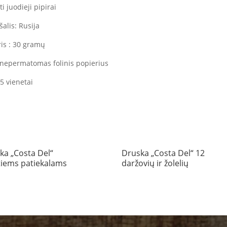
i juodieji pipirai
alis: Rusija
ris : 30 gramų
 nepermatomas folinis popierius
5 vienetai
ka „Costa Del“
Druska „Costa Del“ 12
tiems patiekalams
daržovių ir žolelių