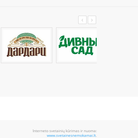
‹
›
Interneto svetainių kūrimas ir nuoma:
www.svetainesnemokamai.lt
.