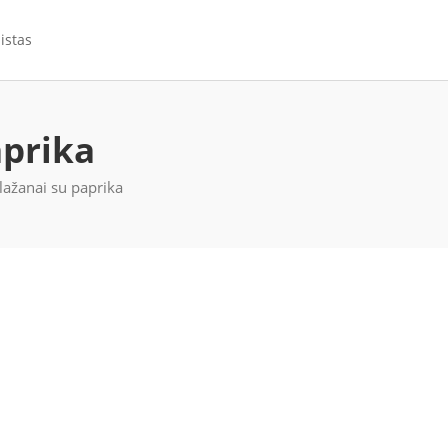
istas
aprika
lažanai su paprika