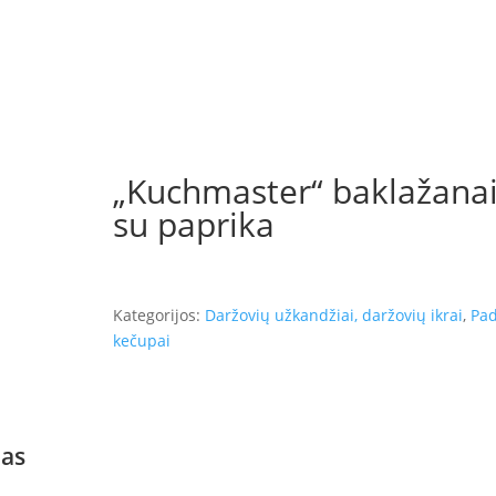
„Kuchmaster“ baklažana
su paprika
Kategorijos:
Daržovių užkandžiai, daržovių ikrai
,
Pad
kečupai
as