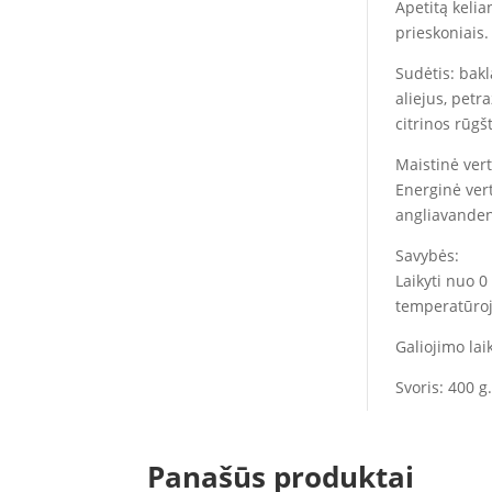
Apetitą kelia
prieskoniais.
Sudėtis: bakl
aliejus, petr
citrinos rūgš
Maistinė ver
Energinė vertė
angliavandeni
Savybės:
Laikyti nuo 0
temperatūroj
Galiojimo lai
Svoris: 400 g.
Panašūs produktai