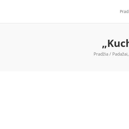
Prad
„Kuch
Pradžia
/
Padažai,