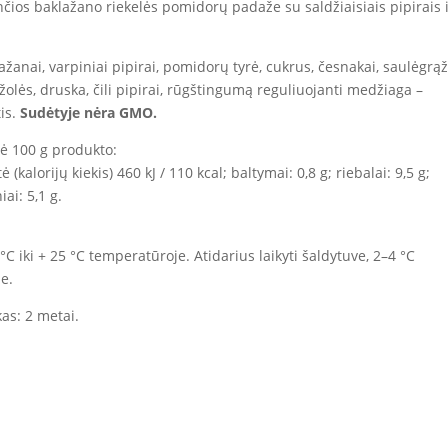
nčios baklažano riekelės pomidorų padaže su saldžiaisiais pipirais 
ažanai, varpiniai pipirai, pomidorų tyrė, cukrus, česnakai, saulėgrą
ažolės, druska, čili pipirai, rūgštingumą reguliuojanti medžiaga –
tis.
Sudėtyje nėra GMO.
tė 100 g produkto:
 (kalorijų kiekis) 460 kJ / 110 kcal; baltymai: 0,8 g; riebalai: 9,5 g;
ai: 5,1 g.
 °С iki + 25 °С temperatūroje. Atidarius laikyti šaldytuve, 2–4 °C
e.
kas: 2 metai.