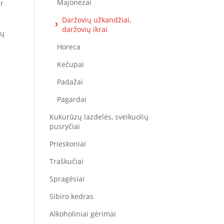
Majonezai
ir
Daržovių užkandžiai,
daržovių ikrai
žų
Horeca
Kečupai
Padažai
Pagardai
Kukurūzų lazdelės, sveikuolių
pusryčiai
Prieskoniai
Traškučiai
Spragėsiai
Sibiro kedras
Alkoholiniai gėrimai