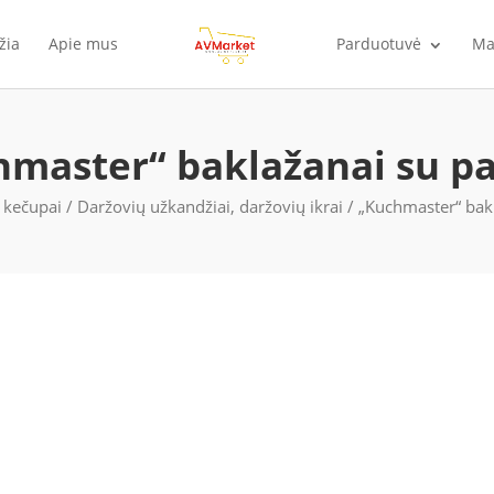
žia
Apie mus
Parduotuvė
Ma
master“ baklažanai su p
 kečupai
/
Daržovių užkandžiai, daržovių ikrai
/ „Kuchmaster“ bak