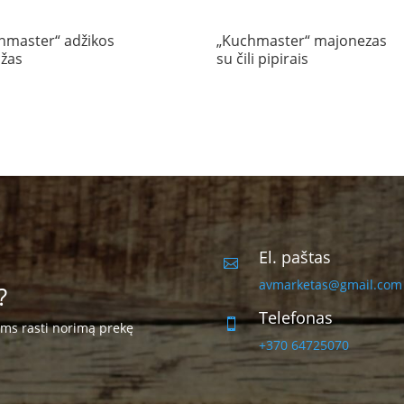
hmaster“ adžikos
„Kuchmaster“ majonezas
žas
su čili pipirais
El. paštas

avmarketas@gmail.com
?
Telefonas

ums rasti norimą prekę
+370 64725070