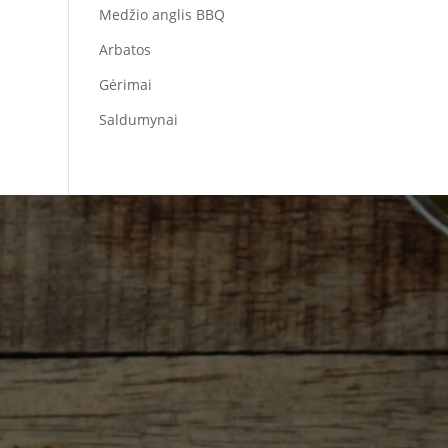
Medžio anglis BBQ
Arbatos
Gėrimai
Saldumynai