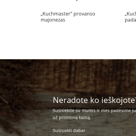
„Kuchmaster“ provanso
„Kuc
majonezas
pada
Neradote ko ieškojote
Susisiekite su mumis ir mes padėsime j
už priimtiną kainą.
Susisiekti dabar