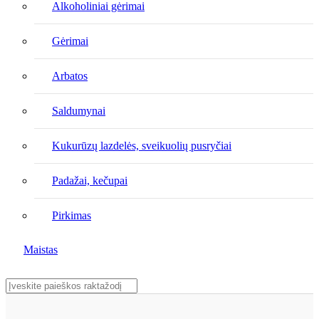
Alkoholiniai gėrimai
Gėrimai
Arbatos
Saldumynai
Kukurūzų lazdelės, sveikuolių pusryčiai
Padažai, kečupai
Pirkimas
Maistas