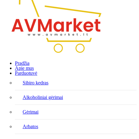
Pradžia
Apie mus
Parduotuvė
Sibiro kedras
Alkoholiniai gėrimai
Gėrimai
Arbatos