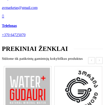
avmarketas@gmail.com

Telefonas
+370 64725070
PREKINIAI ŽENKLAI
Siūlome tik patikrintų gamintojų kokybiškus produktus
‹
›