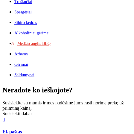
Traškučiai
Spragėsiai
Sibiro kedras
Alkoholiniai gėrimai
Medžio anglis BBQ
Arbatos
Gėrimai
Saldumynai
Neradote ko ieškojote?
Susisiekite su mumis ir mes padėsime jums rasti norimą prekę už
priimtiną kainą.
Susisiekti dabar

El. paštas