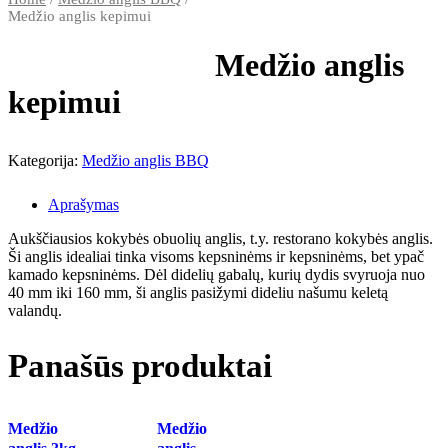
Medžio anglis kepimui
Medžio anglis
kepimui
Kategorija:
Medžio anglis BBQ
Aprašymas
Aukščiausios kokybės obuolių anglis, t.y. restorano kokybės anglis.
Ši anglis idealiai tinka visoms kepsninėms ir kepsninėms, bet ypač
kamado kepsninėms. Dėl didelių gabalų, kurių dydis svyruoja nuo
40 mm iki 160 mm, ši anglis pasižymi dideliu našumu keletą
valandų.
Panašūs produktai
Medžio
Medžio