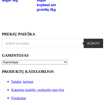
anglis 3kg
anglis
kepimui ant
grotelių 4kg
PREKIŲ PAIEŠKA
Products
IEŠKOTI
search
GAMINTOJAS
PRODUKTŲ KATEGORIJOS
Padažai, kečupai
Kukurūzų lazdelės, sveikuolių pusryčiai
Prieskoniai