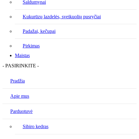
Saldumynai
Kukurūzų lazdelės, sveikuolių pusryčiai
Padažai, kečupai
Pirkimas
Maistas
- PASIRINKITE -
Pradžia
Apie mus
Parduotuvė
Sibiro kedras