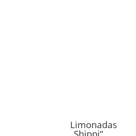
Limonadas
„Shippi“