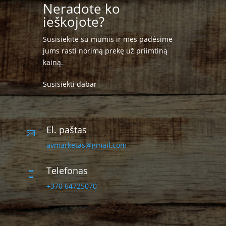
Neradote ko
ieškojote?
Susisiekite su mumis ir mes padėsime
jums rasti norimą prekę už priimtiną
kainą.
Susisiekti dabar
El. paštas

avmarketas@gmail.com
Telefonas

+370 64725070