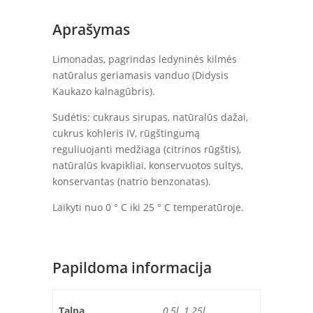
Aprašymas
Limonadas, pagrindas ledyninės kilmės
natūralus geriamasis vanduo (Didysis
Kaukazo kalnagūbris).
Sudėtis: cukraus sirupas, natūralūs dažai,
cukrus kohleris IV, rūgštingumą
reguliuojanti medžiaga (citrinos rūgštis),
natūralūs kvapikliai, konservuotos sultys,
konservantas (natrio benzonatas).
Laikyti nuo 0 ° C iki 25 ° C temperatūroje.
Papildoma informacija
Talpa
0,5l, 1,25l