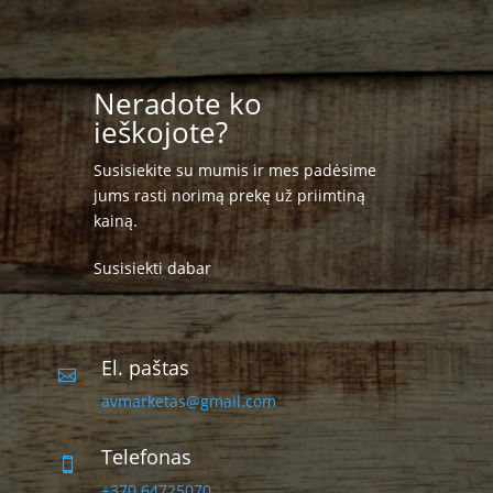
Neradote ko
ieškojote?
Susisiekite su mumis ir mes padėsime
jums rasti norimą prekę už priimtiną
kainą.
Susisiekti dabar
El. paštas

avmarketas@gmail.com
Telefonas

+370 64725070