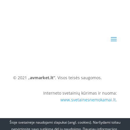
© 2021 „
avmarket.lt“
. Visos teisės saugomos.
Interneto svetainių kūrimas ir nuoma:
www.svetainesnemokamai.lt
.
Šioje svetainėje naudojami slapukai (angl. cookies). Naršydami toliau
patvirtinsite savo sutikimą dėl jų naudojimo. Daugiau informacijos .