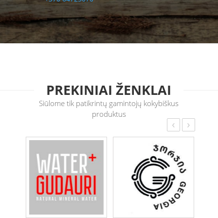
PREKINIAI ŽENKLAI
Siūlome tik patikrintų gamintojų kokybiškus
produktus
‹
›