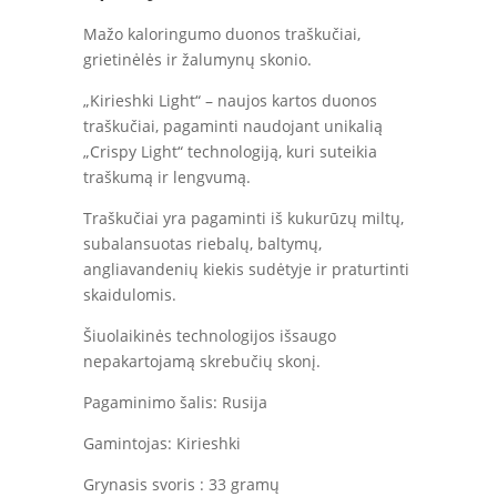
Mažo kaloringumo duonos traškučiai,
grietinėlės ir žalumynų skonio.
„Kirieshki Light“ – naujos kartos duonos
traškučiai, pagaminti naudojant unikalią
„Сrispy Light“ technologiją, kuri suteikia
traškumą ir lengvumą.
Traškučiai yra pagaminti iš kukurūzų miltų,
subalansuotas riebalų, baltymų,
angliavandenių kiekis sudėtyje ir praturtinti
skaidulomis.
Šiuolaikinės technologijos išsaugo
nepakartojamą skrebučių skonį.
Pagaminimo šalis: Rusija
Gamintojas: Kirieshki
Grynasis svoris : 33 gramų