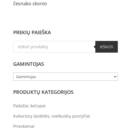
česnako skonio
PREKIŲ PAIEŠKA
Products
IEŠKOTI
search
GAMINTOJAS
PRODUKTŲ KATEGORIJOS
Padažai, kečupai
Kukurūzų lazdelės, sveikuolių pusryčiai
Prieskoniai