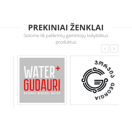
PREKINIAI ŽENKLAI
Siūlome tik patikrintų gamintojų kokybiškus
produktus
‹
›