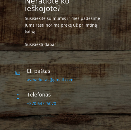
Neradote ko
ieškojote?
Susisiekite su mumis ir mes padėsime
jums rasti norimą prekę už priimtiną
kainą.
Susisiekti dabar
El. paštas

avmarketas@gmail.com
Telefonas

+370 64725070