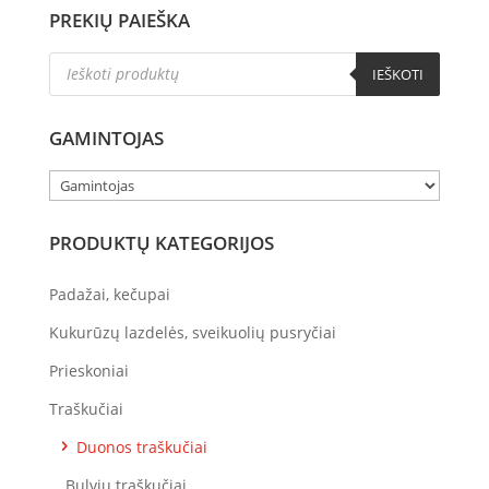
PREKIŲ PAIEŠKA
Products
IEŠKOTI
search
GAMINTOJAS
PRODUKTŲ KATEGORIJOS
Padažai, kečupai
Kukurūzų lazdelės, sveikuolių pusryčiai
Prieskoniai
Traškučiai
Duonos traškučiai
Bulvių traškučiai