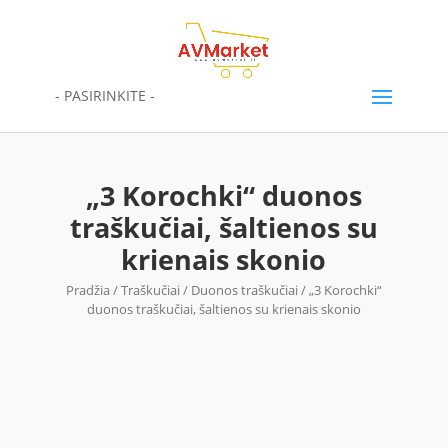
- PASIRINKITE -
„3 Korochki“ duonos
traškučiai, šaltienos su
krienais skonio
Pradžia
/
Traškučiai
/
Duonos traškučiai
/ „3 Korochki“
duonos traškučiai, šaltienos su krienais skonio