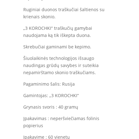
Ruginiai duonos traškučiai šaltienos su
krienais skonio.
„3 KOROCHKI“ traškučių gamybai
naudojama ką tik iškepta duona.
Skrebučiai gaminami be kepimo.
Šiuolaikinės technologijos išsaugo
naudingas grūdų savybes ir suteikia
nepamirštamo skonio traškučiams.
Pagaminimo šalis: Rusija
Gamintojas: „3 KOROCHKI“
Grynasis svoris : 40 gramų
Įpakavimas : neperšviečiamas folinis
popierius
Įpakavime : 60 vienetų