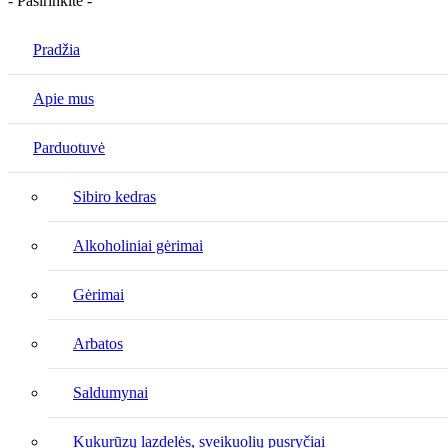
- Pasirinkite -
Pradžia
Apie mus
Parduotuvė
Sibiro kedras
Alkoholiniai gėrimai
Gėrimai
Arbatos
Saldumynai
Kukurūzų lazdelės, sveikuolių pusryčiai