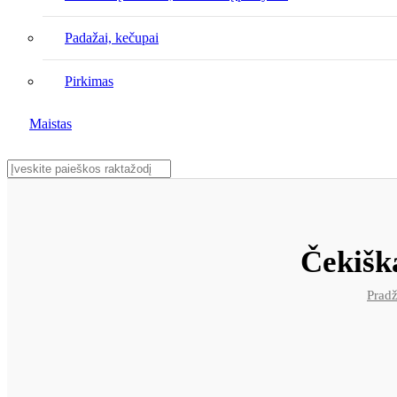
Padažai, kečupai
Pirkimas
Maistas
Čekiška
Pradž