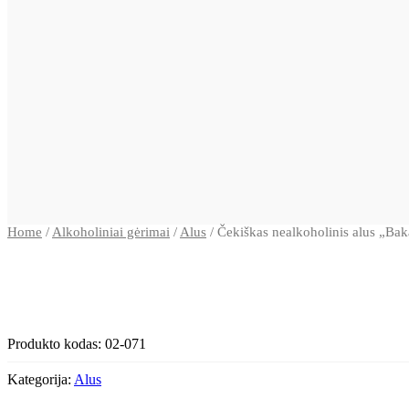
Home
/
Alkoholiniai gėrimai
/
Alus
/ Čekiškas nealkoholinis alus „Bak
Produkto kodas:
02-071
Kategorija:
Alus