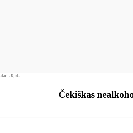
alar“, 0,5L
Čekiškas nealkoho