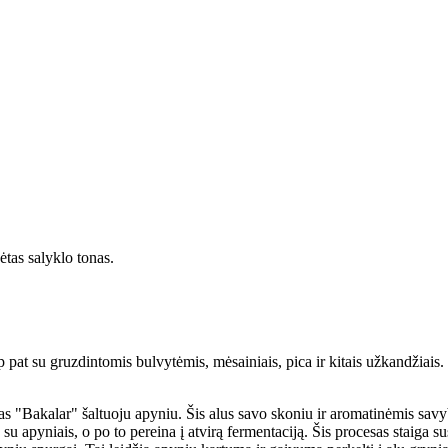
ėtas salyklo tonas.
 pat su gruzdintomis bulvytėmis, mėsainiais, pica ir kitais užkandžiais.
"Bakalar" šaltuoju apyniu. Šis alus savo skoniu ir aromatinėmis savybėm
 apyniais, o po to pereina į atvirą fermentaciją. Šis procesas staiga su