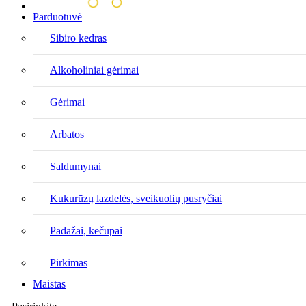
Parduotuvė
Sibiro kedras
Alkoholiniai gėrimai
Gėrimai
Arbatos
Saldumynai
Kukurūzų lazdelės, sveikuolių pusryčiai
Padažai, kečupai
Pirkimas
Maistas