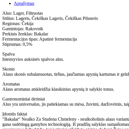
Aprašymas
Alus: Lager, Filtruotas
Stilius: Lageris, Čekiškas Lageris, Čekiškas Pilsneris
Regionas: Čekija
Gamintojas: Rakovnik
Prekinis ženklas: Bakalar
Fermentacijos tipas: Apatinė fermentacija
Stiprumas: 0,5%
Spalva
Intensyvios auksinės spalvos alus.
Skonis
Alaus skonis subalansuotas, tirštas, jaučiamas apynių kartumas ir grūd
Aromatas
Alaus aromatas atskleidžia klasikinius apynių ir salyklo tonus.
Gastronominiai deriniai
Alus yra universalus, jis patiekiamas su mėsa, žuvimi, daržovėmis, taip
Įdomūs faktai
"Bakalar" Nealko Za Studena Chmeleny - nealkoholinis alaus variantas 
gana sudėtingą gamybos technologiją. Iš pradžių salyklas sumaišomas su